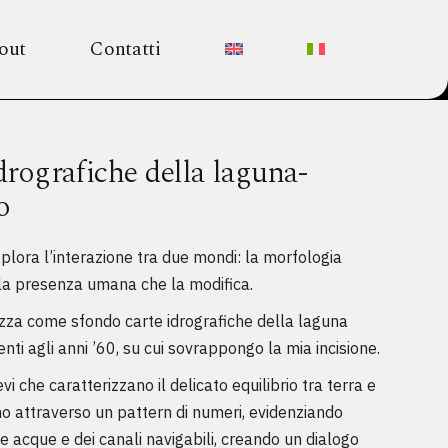
out
Contatti
rografiche della laguna-
o
plora l’interazione tra due mondi: la morfologia
 la presenza umana che la modifica.
lizza come sfondo carte idrografiche della laguna
nti agli anni ’60, su cui sovrappongo la mia incisione.
ievi che caratterizzano il delicato equilibrio tra terra e
 attraverso un pattern di numeri, evidenziando
le acque e dei canali navigabili, creando un dialogo