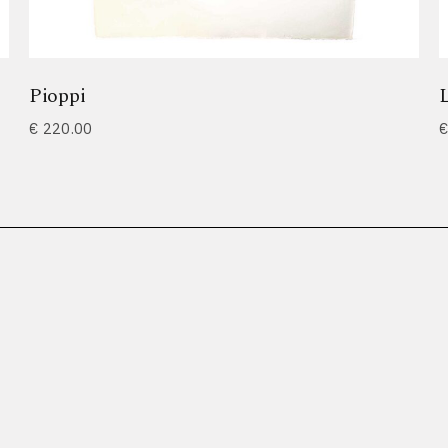
Pioppi
L
€
220.00