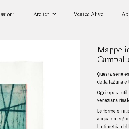
ssioni
Atelier
Venice Alive
Ab
Mappe id
Campalt
Questa serie es
della laguna e
​Ogni opera uti
veneziana risale
Le forme e i ril
acqua emergono
l’altimetria del