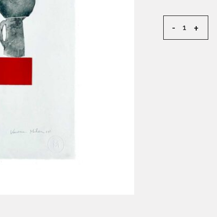
L'anticonformis
-
+
Alternative: