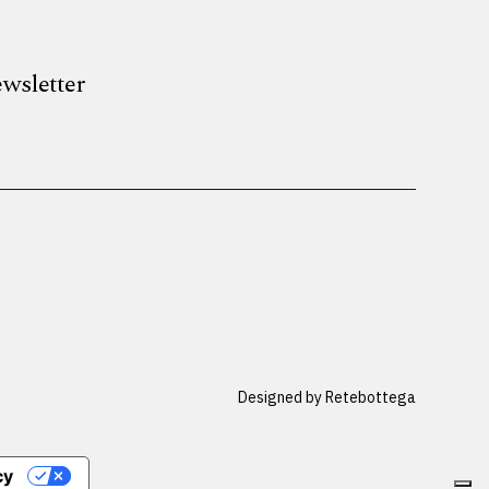
newsletter
Designed by
Retebottega
cy