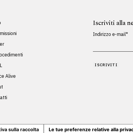
Iscriviti alla 
p
issioni
Indirizzo e-mail*
ier
ocedimenti
L
ce Alive
ut
atti
iva sulla raccolta
Le tue preferenze relative alla priva