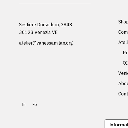
Sho
Sestiere Dorsoduro, 3848
Comm
30123 Venezia VE
Atel
atelier@vanessamilan.org
Pr
OI
Veni
Abo
Cont
In
Fb
Informat