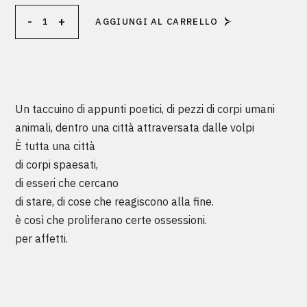
7 ossessioni quantity
-
+
AGGIUNGI AL CARRELLO
Alternative:
Un taccuino di appunti poetici, di pezzi di corpi umani
animali, dentro una città attraversata dalle volpi
È tutta una città
di corpi spaesati,
di esseri che cercano
di stare, di cose che reagiscono alla fine.
è così che proliferano certe ossessioni.
per affetti.